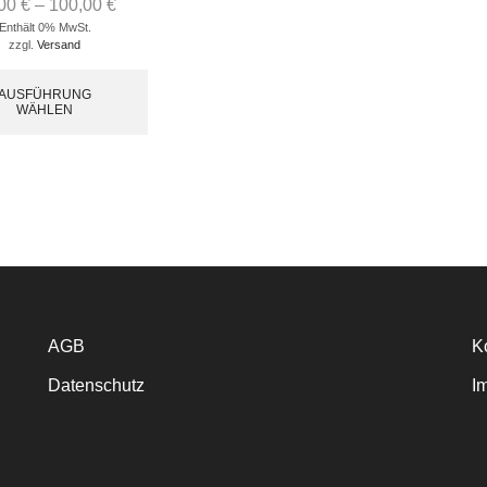
,00
€
–
100,00
€
Enthält 0% MwSt.
zzgl.
Versand
AUSFÜHRUNG
WÄHLEN
AGB
K
Datenschutz
I